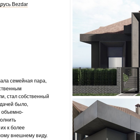
русь Bezdar
зала семейная пара,
нственным
и, стал собственный
адачей было,
 объемно-
олнить
их к более
ому внешнему виду.